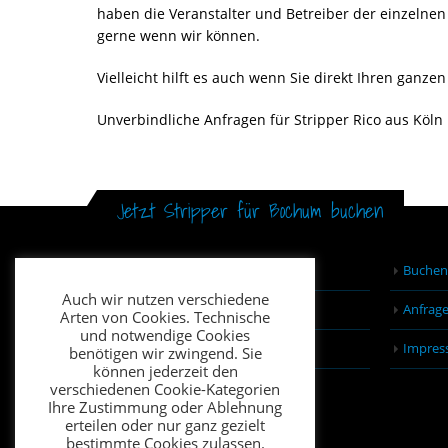
haben die Veranstalter und Betreiber der einzelnen 
gerne wenn wir können.
Vielleicht hilft es auch wenn Sie direkt Ihren ganz
Unverbindliche Anfragen für Stripper Rico aus Köl
Jetzt Stripper für Bochum buchen
Stripshow Bochum
Buchen
Auch wir nutzen verschiedene
Stripper Stripperin Bochum
Anfrag
Arten von Cookies. Technische
und notwendige Cookies
Informationen
Impres
benötigen wir zwingend. Sie
können jederzeit den
verschiedenen Cookie-Kategorien
Ihre Zustimmung oder Ablehnung
erteilen oder nur ganz gezielt
bestimmte Cookies zulassen.