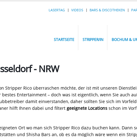
LASERTAG
VIDEOS
BARS & DISCOTHEKEN
PA
STARTSEITE
STRIPPER/IN
BOCHUM & U
üsseldorf - NRW
von Stripper Rico überraschen möchte, der ist mit unseren Dienstle
r bestes Entertainment – doch was ist eigentlich, wenn Sie auch a
bbetreiber damit einverstanden, daher sollten Sie sich im Vorfeld
er hilft Ihnen dabei und filtert
geeignete Locations
schon im Vorfe
eigneten Ort wo man sich Stripper Rico dazu buchen kann. Dann s
aststätten und Shisha Bars an, ob es da möglich wäre wenn ein Str