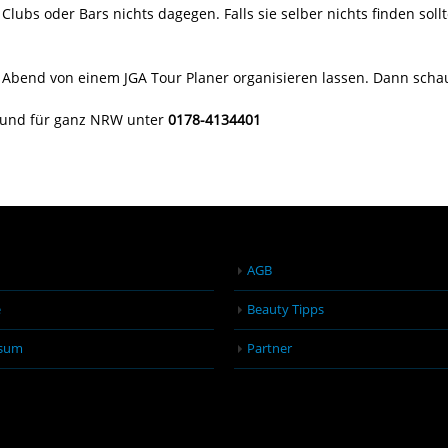
Clubs oder Bars nichts dagegen. Falls sie selber nichts finden sol
en Abend von einem JGA Tour Planer organisieren lassen. Dann schau
n und für ganz NRW unter
0178-4134401
AGB
e
Beauty Tipps
sum
Partner