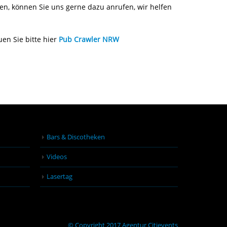
lten, können Sie uns gerne dazu anrufen, wir helfen
en Sie bitte hier
Pub Crawler NRW
Bars & Discotheken
Videos
Lasertag
© Copyright 2017 Agentur Citievents